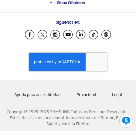
Sitios Oficiales
Soporte vía eMail
Preguntas Frecuentes
Samsung Costa Rica
Síguenos en:
Samsung Ecuador
Samsung El Salvador
Samsung Guatemala
Samsung Honduras
Samsung Nicaragua
Samsung Panamá
Samsung República Dominicana
Samsung Venezuela
Ayuda para accesibilidad
Privacidad
Legal
Copyright© 1995-2025 SAMSUNG Todos los Derechos Reservados.
Este sitio se ve mejor en las últimas versiones de Chrome, Edge,
Safari y Mozilla Firefox.