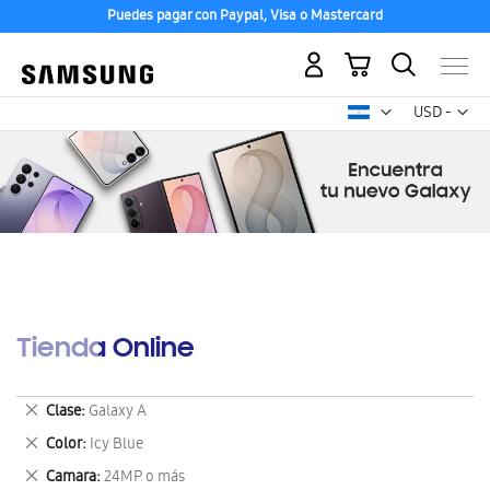
Puedes pagar con Paypal, Visa o Mastercard
Mi carrito
Mon
USD -
dólar
estadounid
Tienda Online
Eliminar
Clase
Galaxy A
este
Eliminar
Color
Icy Blue
artículo
este
Eliminar
Camara
24MP o más
artículo