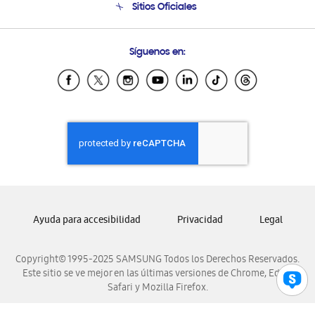
Sitios Oficiales
Soporte vía eMail
Preguntas Frecuentes
Samsung Costa Rica
Síguenos en:
Samsung Ecuador
Samsung El Salvador
Samsung Guatemala
Samsung Honduras
Samsung Nicaragua
Samsung Panamá
Samsung República Dominicana
Samsung Venezuela
Ayuda para accesibilidad
Privacidad
Legal
Copyright© 1995-2025 SAMSUNG Todos los Derechos Reservados.
Este sitio se ve mejor en las últimas versiones de Chrome, Edge,
Safari y Mozilla Firefox.