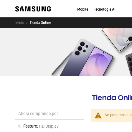
Mobile
Tecnología AI
Tienda Online
Inicio
Tienda Onl
Ahora comprando por
No podemos enco
Eliminar
Feature
HD Display