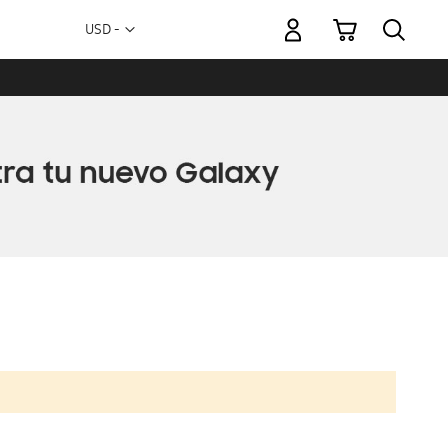
Mi carrito
Moneda
USD -
dólar
estadounidense