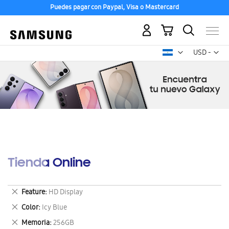
Puedes pagar con Paypal, Visa o Mastercard
Mi carrito
Mon
USD -
dólar
estadounid
Tienda Online
Eliminar
Feature
HD Display
este
Eliminar
Color
Icy Blue
artículo
este
Eliminar
Memoria
256GB
artículo