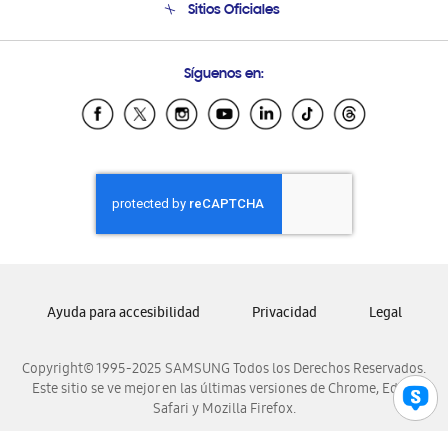
Sitios Oficiales
Soporte vía eMail
Preguntas Frecuentes
Samsung Costa Rica
Síguenos en:
Samsung Ecuador
Samsung El Salvador
Samsung Guatemala
Samsung Honduras
Samsung Nicaragua
Samsung Panamá
Samsung República Dominicana
Samsung Venezuela
Ayuda para accesibilidad
Privacidad
Legal
Copyright© 1995-2025 SAMSUNG Todos los Derechos Reservados.
Este sitio se ve mejor en las últimas versiones de Chrome, Edge,
Safari y Mozilla Firefox.