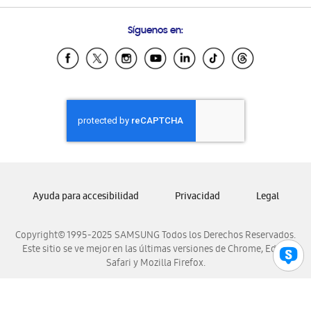
Preguntas Frecuentes
Samsung Costa Rica
Síguenos en:
Samsung Ecuador
Samsung El Salvador
Samsung Guatemala
Samsung Honduras
Samsung Nicaragua
Samsung Panamá
Samsung República Dominicana
Samsung Venezuela
Ayuda para accesibilidad
Privacidad
Legal
Copyright© 1995-2025 SAMSUNG Todos los Derechos Reservados.
Este sitio se ve mejor en las últimas versiones de Chrome, Edge,
Safari y Mozilla Firefox.