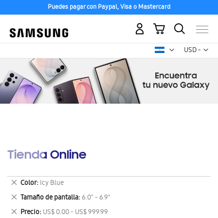
Puedes pagar con Paypal, Visa o Mastercard
Mi carrito
Mon
USD -
dólar
estadounid
Tienda Online
Eliminar
Color
Icy Blue
este
Eliminar
Tamaño de pantalla
6.0" - 6.9"
artículo
este
Eliminar
Precio
US$ 0.00 - US$ 999.99
artículo