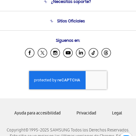
¿Necesitas soporte?
Soporte
Condiciones de Compra
Soporte telefónico
Sitios Oficiales
Soporte vía eMail
Preguntas Frecuentes
Samsung Costa Rica
Síguenos en:
Samsung Ecuador
Samsung El Salvador
Samsung Guatemala
Samsung Honduras
Samsung Nicaragua
Samsung Panamá
Samsung República Dominicana
Samsung Venezuela
Ayuda para accesibilidad
Privacidad
Legal
Copyright© 1995-2025 SAMSUNG Todos los Derechos Reservados.