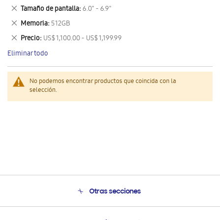
este
Eliminar
Tamaño de pantalla
6.0" - 6.9"
artículo
este
Eliminar
Memoria
512GB
artículo
este
Eliminar
Precio
US$ 1,100.00 - US$ 1,199.99
artículo
este
Eliminar todo
artículo
No podemos encontrar productos que coincida con la
selección.
Otras secciones
Conócenos