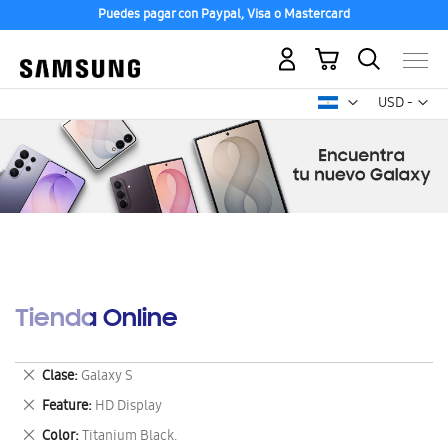
Puedes pagar con Paypal, Visa o Mastercard
Mi carrito
Mon
USD -
dólar
estadounid
Tienda Online
Eliminar
Clase
Galaxy S
este
Eliminar
Feature
HD Display
artículo
este
Eliminar
Color
Titanium Black.
artículo