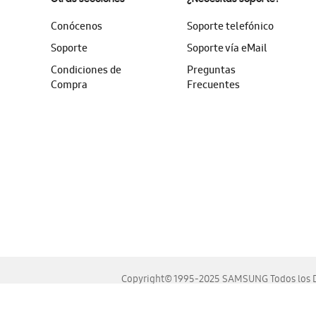
Conócenos
Soporte telefónico
Soporte
Soporte vía eMail
Condiciones de
Preguntas
Compra
Frecuentes
Copyright© 1995-2025 SAMSUNG Todos los D
Este sitio se ve mejor en las últimas versiones de Chrome