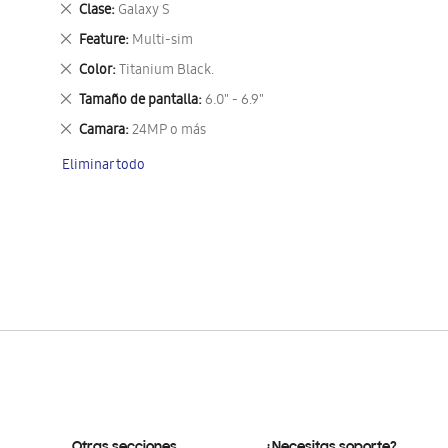
Eliminar
Clase
Galaxy S
este
Eliminar
Feature
Multi-sim
artículo
este
Eliminar
Color
Titanium Black.
artículo
este
Eliminar
Tamaño de pantalla
6.0" - 6.9"
artículo
este
Eliminar
Camara
24MP o más
artículo
este
Eliminar todo
artículo
Otras secciones
¿Necesitas soporte?