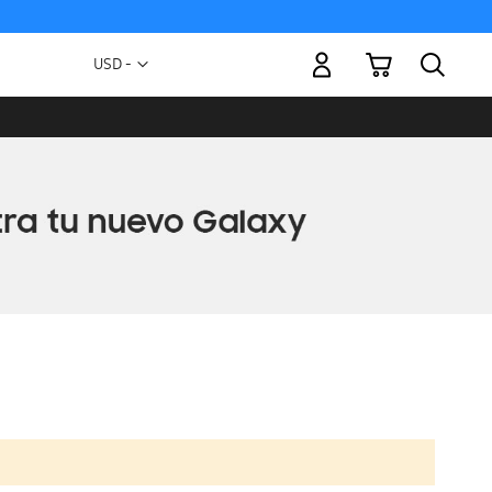
Mi carrito
Moneda
USD -
dólar
estadounidense