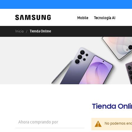
Mobile
Tecnología AI
Tienda Online
Inicio
Tienda Onl
Ahora comprando por
No podemos enco