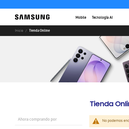
Mobile
Tecnología AI
Tienda Online
Inicio
Tienda Onl
Ahora comprando por
No podemos enco