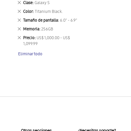
Eliminar
Clase
Galaxy S
este
Eliminar
Color
Titanium Black.
artículo
este
Eliminar
Tamaño de pantalla
6.0" - 6.9"
artículo
este
Eliminar
Memoria
256GB
artículo
este
Eliminar
Precio
US$ 1,000.00 - US$
artículo
este
1,099.99
artículo
Eliminar todo
Otras secciones
¿Necesitas soporte?