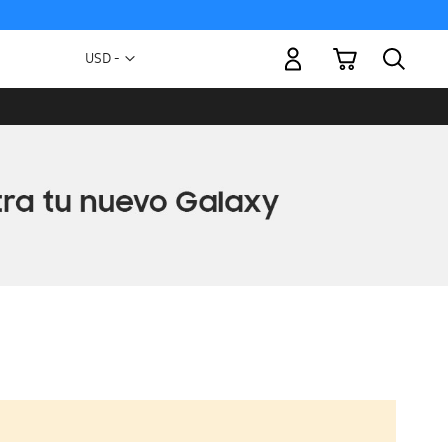
Mi carrito
Moneda
USD -
dólar
estadounidense