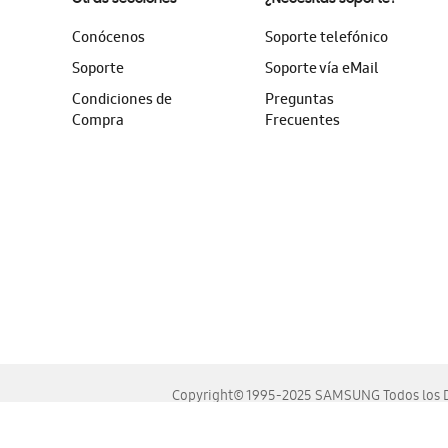
Conócenos
Soporte telefónico
Soporte
Soporte vía eMail
Condiciones de
Preguntas
Compra
Frecuentes
Copyright© 1995-2025 SAMSUNG Todos los D
Este sitio se ve mejor en las últimas versiones de Chrome