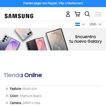
Puedes pagar con Paypal, Visa o Mastercard
Mi carrito
Mon
USD -
dólar
estadounid
Tienda Online
Eliminar
Feature
Multi-sim
este
Eliminar
Color
Titanium Black.
artículo
este
Eliminar
Camara
24MP o más
artículo