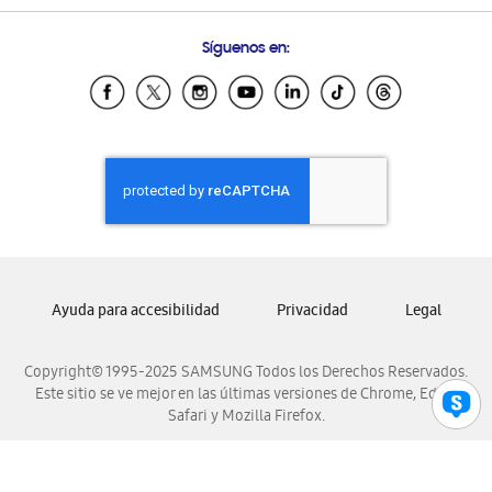
Preguntas Frecuentes
Samsung Costa Rica
Síguenos en:
Samsung Ecuador
Samsung El Salvador
Samsung Guatemala
Samsung Honduras
Samsung Nicaragua
Samsung Panamá
Samsung República Dominicana
Samsung Venezuela
Ayuda para accesibilidad
Privacidad
Legal
Copyright© 1995-2025 SAMSUNG Todos los Derechos Reservados.
Este sitio se ve mejor en las últimas versiones de Chrome, Edge,
Safari y Mozilla Firefox.