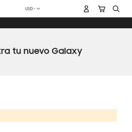
Mi carrito
Moneda
USD -
dólar
estadounidense