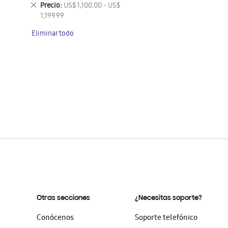
este
Eliminar
Precio
US$ 1,100.00 - US$
artículo
este
1,199.99
artículo
Eliminar todo
Otras secciones
¿Necesitas soporte?
Conócenos
Soporte telefónico