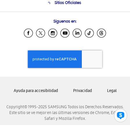
Sitios Oficiales
Soporte vía eMail
Preguntas Frecuentes
Samsung Costa Rica
Síguenos en:
Samsung Ecuador
Samsung El Salvador
Samsung Guatemala
Samsung Honduras
Samsung Nicaragua
Samsung Panamá
Samsung República Dominicana
Samsung Venezuela
Ayuda para accesibilidad
Privacidad
Legal
Copyright© 1995-2025 SAMSUNG Todos los Derechos Reservados.
Este sitio se ve mejor en las últimas versiones de Chrome, Edge,
Safari y Mozilla Firefox.