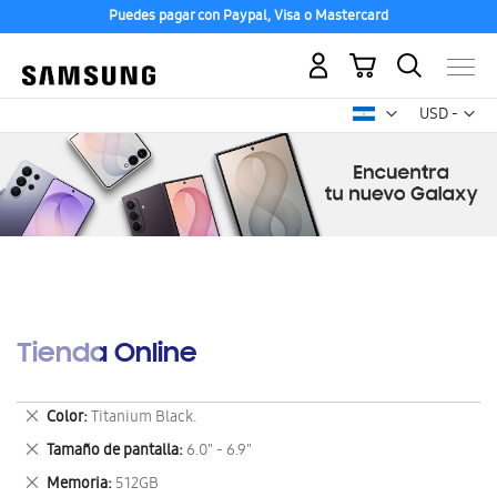
Puedes pagar con Paypal, Visa o Mastercard
Mi carrito
Mon
USD -
dólar
estadounid
Tienda Online
Eliminar
Color
Titanium Black.
este
Eliminar
Tamaño de pantalla
6.0" - 6.9"
artículo
este
Eliminar
Memoria
512GB
artículo