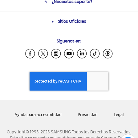
¿Necesitas soporte?
Soporte
Condiciones de Compra
Soporte telefónico
Sitios Oficiales
Soporte vía eMail
Preguntas Frecuentes
Samsung Costa Rica
Síguenos en:
Samsung Ecuador
Samsung El Salvador
Samsung Guatemala
Samsung Honduras
Samsung Nicaragua
Samsung Panamá
Samsung República Dominicana
Samsung Venezuela
Ayuda para accesibilidad
Privacidad
Legal
Copyright© 1995-2025 SAMSUNG Todos los Derechos Reservados.