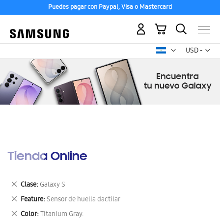
Puedes pagar con Paypal, Visa o Mastercard
Mi carrito
Mon
USD -
dólar
estadounid
Tienda Online
Eliminar
Clase
Galaxy S
este
Eliminar
Feature
Sensor de huella dactilar
artículo
este
Eliminar
Color
Titanium Gray.
artículo