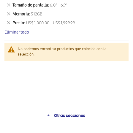
este
Eliminar
Tamaño de pantalla
6.0" - 6.9"
artículo
este
Eliminar
Memoria
512GB
artículo
este
Eliminar
Precio
US$ 1,000.00 - US$ 1,999.99
artículo
este
Eliminar todo
artículo
No podemos encontrar productos que coincida con la
selección.
Otras secciones
Conócenos