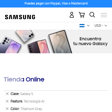
Puedes pagar con Paypal, Visa o Mastercard
Mi carrito
Mon
USD -
dólar
estadounid
Tienda Online
Eliminar
Clase
Galaxy S
este
Eliminar
Feature
Tecnología AI
artículo
este
Eliminar
Color
Titanium Gray.
artículo