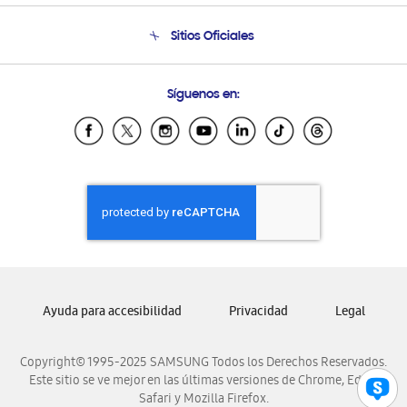
Condiciones de Compra
Soporte telefónico
Sitios Oficiales
Soporte vía eMail
Preguntas Frecuentes
Samsung Costa Rica
Síguenos en:
Samsung Ecuador
Samsung El Salvador
Samsung Guatemala
Samsung Honduras
Samsung Nicaragua
Samsung Panamá
Samsung República Dominicana
Samsung Venezuela
Ayuda para accesibilidad
Privacidad
Legal
Copyright© 1995-2025 SAMSUNG Todos los Derechos Reservados.
Este sitio se ve mejor en las últimas versiones de Chrome, Edge,
Safari y Mozilla Firefox.