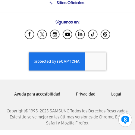
Sitios Oficiales
Soporte vía eMail
Preguntas Frecuentes
Samsung Costa Rica
Síguenos en:
Samsung Ecuador
Samsung El Salvador
Samsung Guatemala
Samsung Honduras
Samsung Nicaragua
Samsung Panamá
Samsung República Dominicana
Samsung Venezuela
Ayuda para accesibilidad
Privacidad
Legal
Copyright© 1995-2025 SAMSUNG Todos los Derechos Reservados.
Este sitio se ve mejor en las últimas versiones de Chrome, Edge,
Safari y Mozilla Firefox.