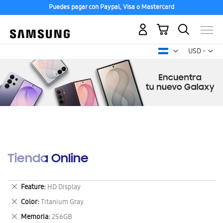
Puedes pagar con Paypal, Visa o Mastercard
Mi carrito
Mon
USD -
dólar
estadounid
Tienda Online
Eliminar
Feature
HD Display
este
Eliminar
Color
Titanium Gray.
artículo
este
Eliminar
Memoria
256GB
artículo