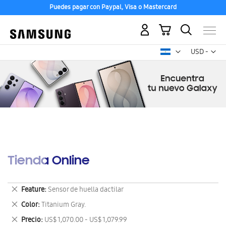
Puedes pagar con Paypal, Visa o Mastercard
Mi carrito
Mon
USD -
dólar
estadounid
Tienda Online
Eliminar
Feature
Sensor de huella dactilar
este
Eliminar
Color
Titanium Gray.
artículo
este
Eliminar
Precio
US$ 1,070.00 - US$ 1,079.99
artículo