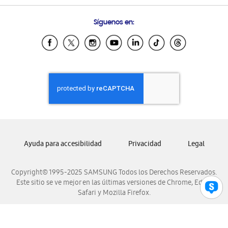
Preguntas Frecuentes
Samsung Costa Rica
Síguenos en:
Samsung Ecuador
Samsung El Salvador
Samsung Guatemala
Samsung Honduras
Samsung Nicaragua
Samsung Panamá
Samsung República Dominicana
Samsung Venezuela
Ayuda para accesibilidad
Privacidad
Legal
Copyright© 1995-2025 SAMSUNG Todos los Derechos Reservados.
Este sitio se ve mejor en las últimas versiones de Chrome, Edge,
Safari y Mozilla Firefox.