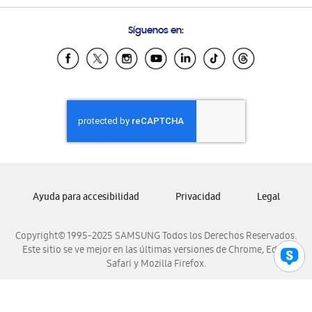
Preguntas Frecuentes
Samsung Costa Rica
Síguenos en:
Samsung Ecuador
Samsung El Salvador
Samsung Guatemala
Samsung Honduras
Samsung Nicaragua
Samsung Panamá
Samsung República Dominicana
Samsung Venezuela
Ayuda para accesibilidad
Privacidad
Legal
Copyright© 1995-2025 SAMSUNG Todos los Derechos Reservados.
Este sitio se ve mejor en las últimas versiones de Chrome, Edge,
Safari y Mozilla Firefox.