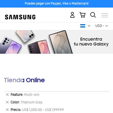
Puedes pagar con Paypal, Visa o Mastercard
Mi carrito
Mon
USD -
dólar
estadounid
Tienda Online
Eliminar
Feature
Multi-sim
este
Eliminar
Color
Titanium Gray.
artículo
este
Eliminar
Precio
US$ 1,000.00 - US$ 1,999.99
artículo