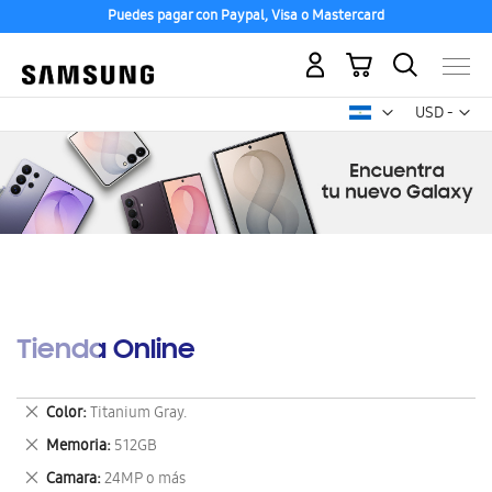
Puedes pagar con Paypal, Visa o Mastercard
Mi carrito
Mon
USD -
dólar
estadounid
Tienda Online
Eliminar
Color
Titanium Gray.
este
Eliminar
Memoria
512GB
artículo
este
Eliminar
Camara
24MP o más
artículo