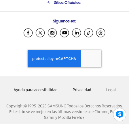
Sitios Oficiales
Soporte vía eMail
Preguntas Frecuentes
Samsung Costa Rica
Síguenos en:
Samsung Ecuador
Samsung El Salvador
Samsung Guatemala
Samsung Honduras
Samsung Nicaragua
Samsung Panamá
Samsung República Dominicana
Samsung Venezuela
Ayuda para accesibilidad
Privacidad
Legal
Copyright© 1995-2025 SAMSUNG Todos los Derechos Reservados.
Este sitio se ve mejor en las últimas versiones de Chrome, Edge,
Safari y Mozilla Firefox.