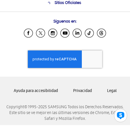
Sitios Oficiales
Soporte vía eMail
Preguntas Frecuentes
Samsung Costa Rica
Síguenos en:
Samsung Ecuador
Samsung El Salvador
Samsung Guatemala
Samsung Honduras
Samsung Nicaragua
Samsung Panamá
Samsung República Dominicana
Samsung Venezuela
Ayuda para accesibilidad
Privacidad
Legal
Copyright© 1995-2025 SAMSUNG Todos los Derechos Reservados.
Este sitio se ve mejor en las últimas versiones de Chrome, Edge,
Safari y Mozilla Firefox.