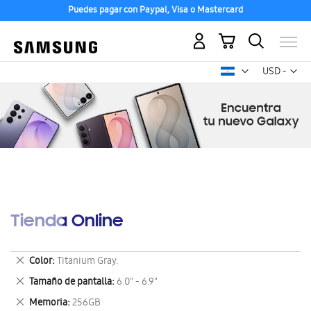
Puedes pagar con Paypal, Visa o Mastercard
Mi carrito
Mon
USD -
dólar
estadounid
Tienda Online
Eliminar
Color
Titanium Gray.
este
Eliminar
Tamaño de pantalla
6.0" - 6.9"
artículo
este
Eliminar
Memoria
256GB
artículo