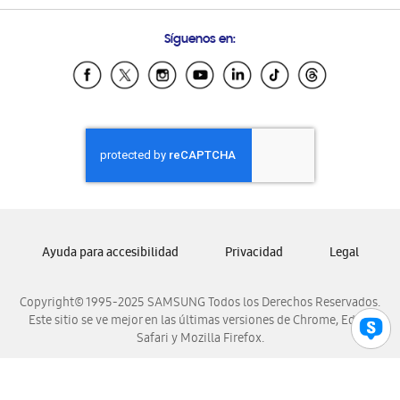
Preguntas Frecuentes
Samsung Costa Rica
Síguenos en:
Samsung Ecuador
Samsung El Salvador
Samsung Guatemala
Samsung Honduras
Samsung Nicaragua
Samsung Panamá
Samsung República Dominicana
Samsung Venezuela
Ayuda para accesibilidad
Privacidad
Legal
Copyright© 1995-2025 SAMSUNG Todos los Derechos Reservados.
Este sitio se ve mejor en las últimas versiones de Chrome, Edge,
Safari y Mozilla Firefox.