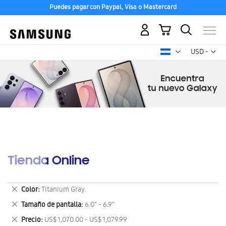
Puedes pagar con Paypal, Visa o Mastercard
Mi carrito
Mon
USD -
dólar
estadounid
Tienda Online
Eliminar
Color
Titanium Gray.
este
Eliminar
Tamaño de pantalla
6.0" - 6.9"
artículo
este
Eliminar
Precio
US$ 1,070.00 - US$ 1,079.99
artículo