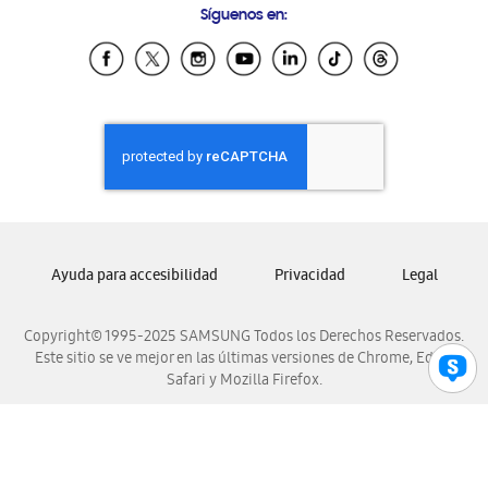
Síguenos en:
Samsung Ecuador
Samsung El Salvador
Samsung Guatemala
Samsung Honduras
Samsung Nicaragua
Samsung Panamá
Samsung República Dominicana
Samsung Venezuela
Ayuda para accesibilidad
Privacidad
Legal
Copyright© 1995-2025 SAMSUNG Todos los Derechos Reservados.
Este sitio se ve mejor en las últimas versiones de Chrome, Edge,
Safari y Mozilla Firefox.