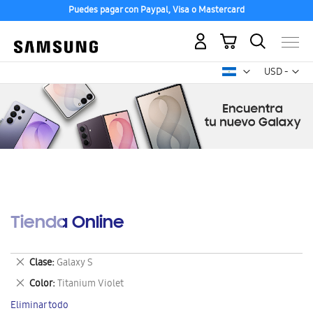
Puedes pagar con Paypal, Visa o Mastercard
Mi carrito
Mon
USD -
dólar
estadounid
Tienda Online
Eliminar
Clase
Galaxy S
este
Eliminar
Color
Titanium Violet
artículo
este
Eliminar todo
artículo