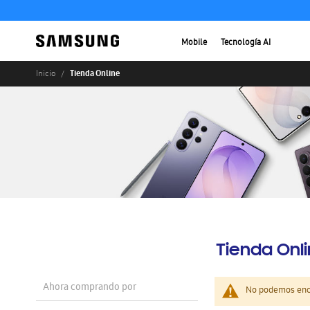
Mobile
Tecnología AI
Tienda Online
Inicio
Tienda Onl
Ahora comprando por
No podemos enco