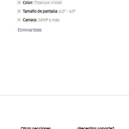
Eliminar
Color
Titanium Violet
este
Eliminar
Tamaño de pantalla
6.0" - 6.9"
artículo
este
Eliminar
Camara
24MP o más
artículo
este
Eliminar todo
artículo
Otras secciones
¿Necesitas soporte?