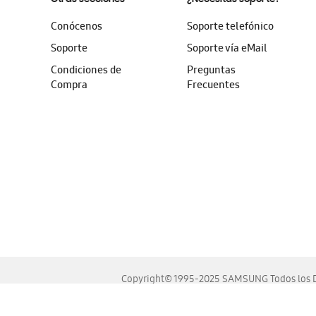
Conócenos
Soporte telefónico
Soporte
Soporte vía eMail
Condiciones de
Preguntas
Compra
Frecuentes
Copyright© 1995-2025 SAMSUNG Todos los D
Este sitio se ve mejor en las últimas versiones de Chrome