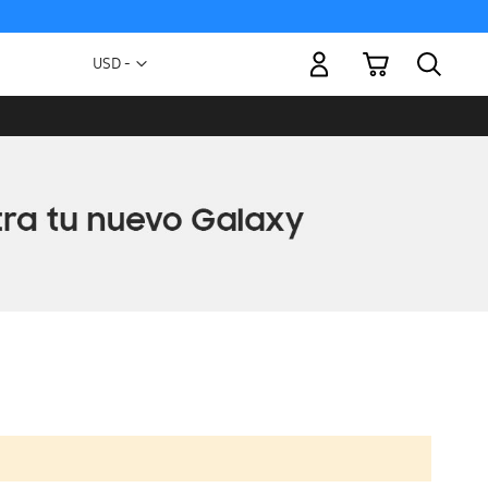
Mi carrito
Moneda
USD -
dólar
estadounidense