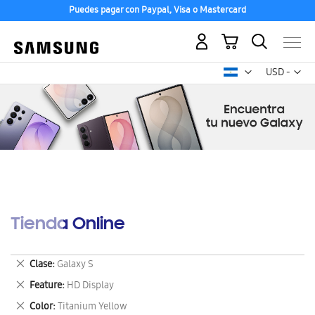
Puedes pagar con Paypal, Visa o Mastercard
Mi carrito
Mon
USD -
dólar
estadounid
Tienda Online
Eliminar
Clase
Galaxy S
este
Eliminar
Feature
HD Display
artículo
este
Eliminar
Color
Titanium Yellow
artículo