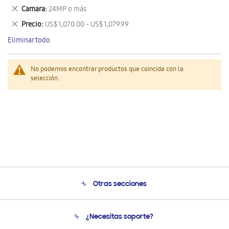
este
Eliminar
Camara
24MP o más
artículo
este
Eliminar
Precio
US$ 1,070.00 - US$ 1,079.99
artículo
este
Eliminar todo
artículo
No podemos encontrar productos que coincida con la
selección.
Otras secciones
Conócenos
¿Necesitas soporte?
Soporte