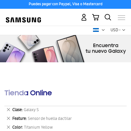
Puedes pagar con Paypal, Visa o Mastercard
Mi carrito
Mon
USD -
dólar
estadounid
Tienda Online
Eliminar
Clase
Galaxy S
este
Eliminar
Feature
Sensor de huella dactilar
artículo
este
Eliminar
Color
Titanium Yellow
artículo