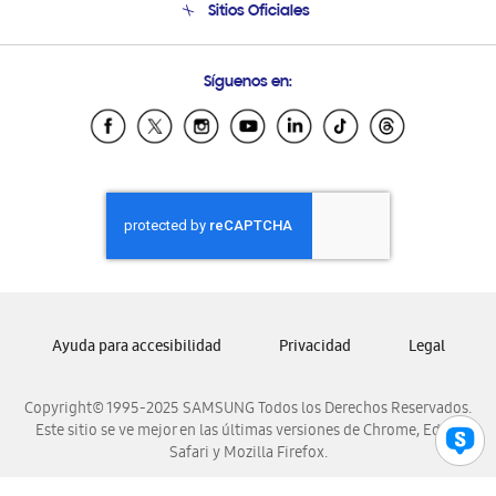
Sitios Oficiales
Soporte vía eMail
Preguntas Frecuentes
Samsung Costa Rica
Síguenos en:
Samsung Ecuador
Samsung El Salvador
Samsung Guatemala
Samsung Honduras
Samsung Nicaragua
Samsung Panamá
Samsung República Dominicana
Samsung Venezuela
Ayuda para accesibilidad
Privacidad
Legal
Copyright© 1995-2025 SAMSUNG Todos los Derechos Reservados.
Este sitio se ve mejor en las últimas versiones de Chrome, Edge,
Safari y Mozilla Firefox.