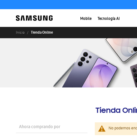
Mobile
Tecnología AI
Tienda Online
Inicio
Tienda Onl
Ahora comprando por
No podemos enco