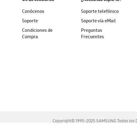
Conócenos
Soporte telefónico
Soporte
Soporte vía eMail
Condiciones de
Preguntas
Compra
Frecuentes
Copyright© 1995-2025 SAMSUNG Todos los D
Este sitio se ve mejor en las últimas versiones de Chrome