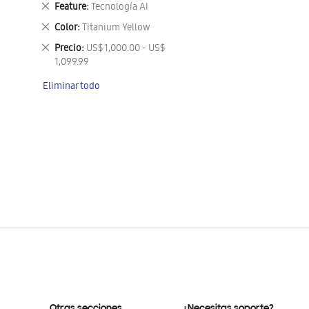
Eliminar
Feature
Tecnología AI
este
Eliminar
Color
Titanium Yellow
artículo
este
Eliminar
Precio
US$ 1,000.00 - US$
artículo
este
1,099.99
artículo
Eliminar todo
Otras secciones
¿Necesitas soporte?