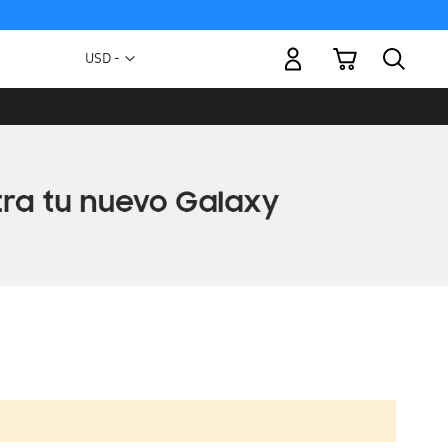
Mi carrito
Moneda
USD -
dólar
estadounidense