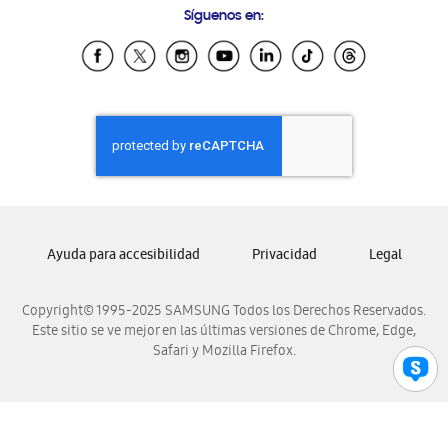
Síguenos en:
Samsung Ecuador
Samsung El Salvador
Samsung Guatemala
Samsung Honduras
Samsung Nicaragua
Samsung Panamá
Samsung República Dominicana
Samsung Venezuela
Ayuda para accesibilidad
Privacidad
Legal
Copyright© 1995-2025 SAMSUNG Todos los Derechos Reservados.
Este sitio se ve mejor en las últimas versiones de Chrome, Edge,
Safari y Mozilla Firefox.