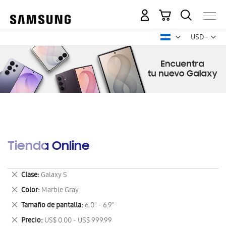
Mi carrito
Mon
USD -
dólar
estadounid
Tienda Online
Eliminar
Clase
Galaxy S
este
Eliminar
Color
Marble Gray
artículo
este
Eliminar
Tamaño de pantalla
6.0" - 6.9"
artículo
este
Eliminar
Precio
US$ 0.00 - US$ 999.99
artículo