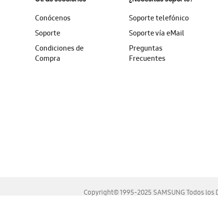
Conócenos
Soporte telefónico
Soporte
Soporte vía eMail
Condiciones de
Preguntas
Compra
Frecuentes
Copyright© 1995-2025 SAMSUNG Todos los D
Este sitio se ve mejor en las últimas versiones de Chrome