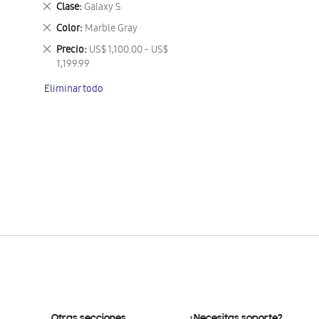
Eliminar
Clase
Galaxy S
este
Eliminar
Color
Marble Gray
artículo
este
Eliminar
Precio
US$ 1,100.00 - US$
artículo
este
1,199.99
artículo
Eliminar todo
Otras secciones
¿Necesitas soporte?