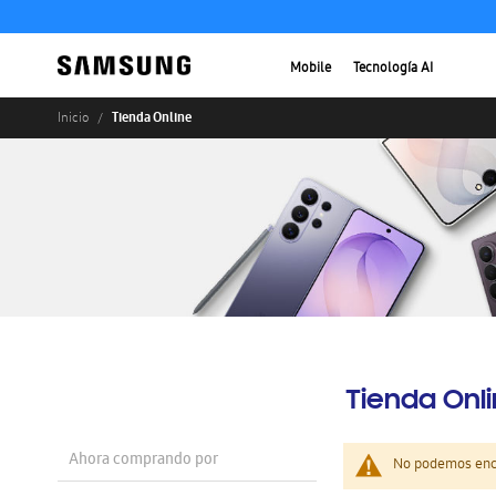
Mobile
Tecnología AI
Tienda Online
Inicio
Tienda Onl
Ahora comprando por
No podemos enco