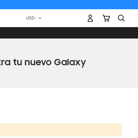
Mi carrito
Moneda
USD -
dólar
estadounidense