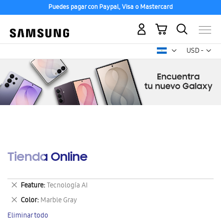
Puedes pagar con Paypal, Visa o Mastercard
Mi carrito
Mon
USD -
dólar
estadounid
Tienda Online
Eliminar
Feature
Tecnología AI
este
Eliminar
Color
Marble Gray
artículo
este
Eliminar todo
artículo