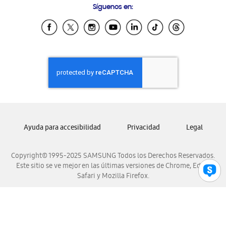
Síguenos en:
Samsung Ecuador
Samsung El Salvador
Samsung Guatemala
Samsung Honduras
Samsung Nicaragua
Samsung Panamá
Samsung República Dominicana
Samsung Venezuela
Ayuda para accesibilidad
Privacidad
Legal
Copyright© 1995-2025 SAMSUNG Todos los Derechos Reservados.
Este sitio se ve mejor en las últimas versiones de Chrome, Edge,
Safari y Mozilla Firefox.