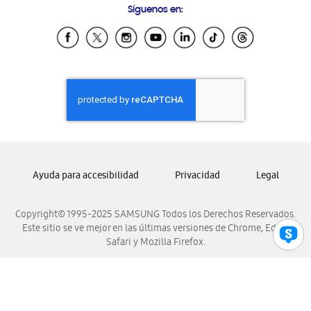
Síguenos en:
Samsung Ecuador
Samsung El Salvador
Samsung Guatemala
Samsung Honduras
Samsung Nicaragua
Samsung Panamá
Samsung República Dominicana
Samsung Venezuela
Ayuda para accesibilidad
Privacidad
Legal
Copyright© 1995-2025 SAMSUNG Todos los Derechos Reservados.
Este sitio se ve mejor en las últimas versiones de Chrome, Edge,
Safari y Mozilla Firefox.