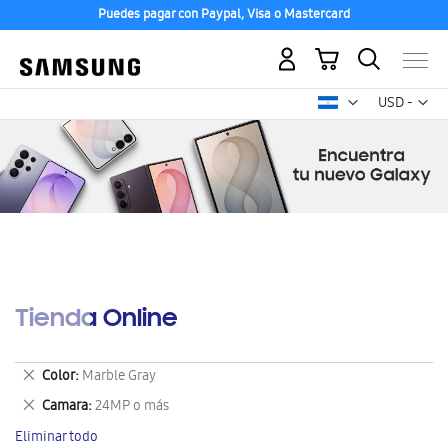
Puedes pagar con Paypal, Visa o Mastercard
Mi carrito
Mon
USD -
dólar
estadounid
Tienda Online
Eliminar
Color
Marble Gray
este
Eliminar
Camara
24MP o más
artículo
este
Eliminar todo
artículo