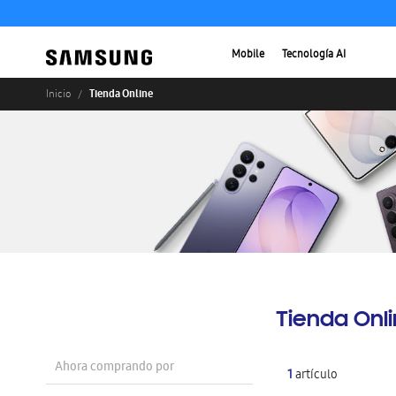
Mobile
Tecnología AI
Tienda Online
Inicio
Tienda Onl
Ahora comprando por
1
artículo