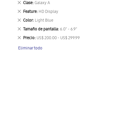
Eliminar
Clase
Galaxy A
este
Eliminar
Feature
HD Display
artículo
este
Eliminar
Color
Light Blue
artículo
este
Eliminar
Tamaño de pantalla
6.0" - 6.9"
artículo
este
Eliminar
Precio
US$ 200.00 - US$ 299.99
artículo
este
Eliminar todo
artículo