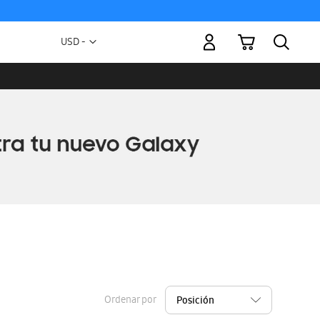
Mi carrito
Moneda
USD -
dólar
estadounidense
Ordenar por