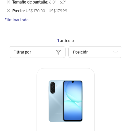
Eliminar
Tamaño de pantalla
6.0" - 6.9"
artículo
este
Eliminar
Precio
US$ 170.00 - US$ 179.99
artículo
este
Eliminar todo
artículo
1
artículo
Filtrar por