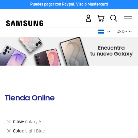
Puedes pagar con Paypal, Visa o Mastercard
Mi carrito
Mon
USD -
dólar
estadounid
Tienda Online
Eliminar
Clase
Galaxy A
este
Eliminar
Color
Light Blue
artículo
este