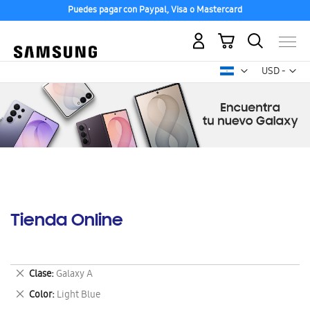
Puedes pagar con Paypal, Visa o Mastercard
Mi carrito
Mon
USD -
dólar
estadounid
Tienda Online
Eliminar
Clase
Galaxy A
este
Eliminar
Color
Light Blue
artículo
este