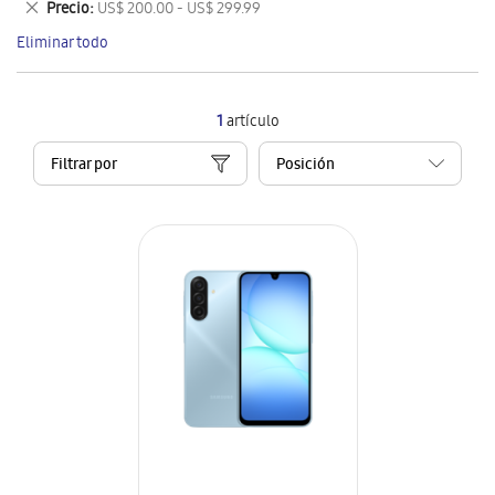
Eliminar
Precio
US$ 200.00 - US$ 299.99
artículo
este
Eliminar todo
artículo
1
artículo
Filtrar por