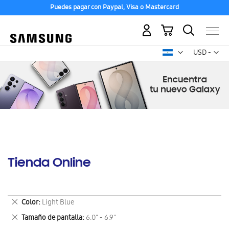
Puedes pagar con Paypal, Visa o Mastercard
Mi carrito
Mon
USD -
dólar
estadounid
Tienda Online
Eliminar
Color
Light Blue
este
Eliminar
Tamaño de pantalla
6.0" - 6.9"
artículo
este