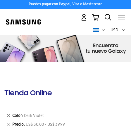
Puedes pagar con Paypal, Visa o Mastercard
Mi carrito
Mon
USD -
dólar
estadounid
Tienda Online
Eliminar
Color
Dark Violet
este
Eliminar
Precio
US$ 30.00 - US$ 39.99
artículo
este