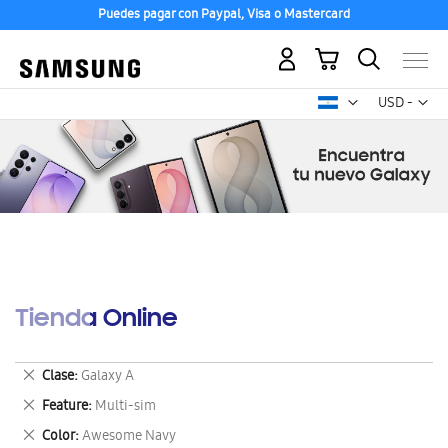
Puedes pagar con Paypal, Visa o Mastercard
Mi carrito
Mon
USD -
dólar
estadounid
Tienda Online
Eliminar
Clase
Galaxy A
este
Eliminar
Feature
Multi-sim
artículo
este
Eliminar
Color
Awesome Navy
artículo