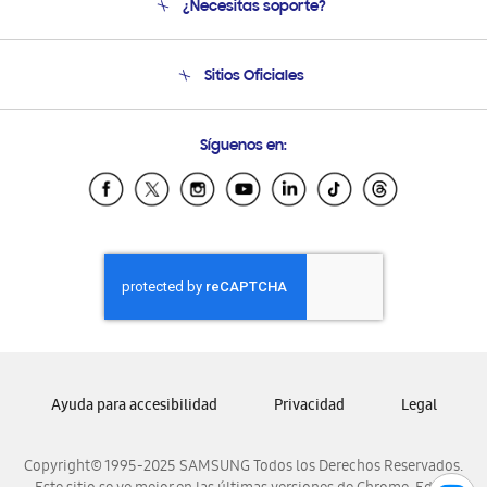
¿Necesitas soporte?
Soporte
Condiciones de Compra
Soporte telefónico
Sitios Oficiales
Soporte vía eMail
Preguntas Frecuentes
Samsung Costa Rica
Síguenos en:
Samsung Ecuador
Samsung El Salvador
Samsung Guatemala
Samsung Honduras
Samsung Nicaragua
Samsung Panamá
Samsung República Dominicana
Samsung Venezuela
Ayuda para accesibilidad
Privacidad
Legal
Copyright© 1995-2025 SAMSUNG Todos los Derechos Reservados.