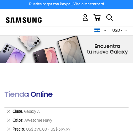
Puedes pagar con Paypal, Visa o Mastercard
Mi carrito
Mon
USD -
dólar
estadounid
Tienda Online
Eliminar
Clase
Galaxy A
este
Eliminar
Color
Awesome Navy
artículo
este
Eliminar
Precio
US$ 390.00 - US$ 399.99
artículo