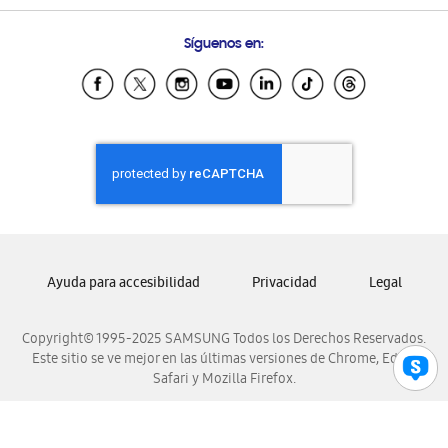
Preguntas Frecuentes
Samsung Costa Rica
Síguenos en:
Samsung Ecuador
Samsung El Salvador
Samsung Guatemala
Samsung Honduras
Samsung Nicaragua
Samsung Panamá
Samsung República Dominicana
Samsung Venezuela
Ayuda para accesibilidad
Privacidad
Legal
Copyright© 1995-2025 SAMSUNG Todos los Derechos Reservados.
Este sitio se ve mejor en las últimas versiones de Chrome, Edge,
Safari y Mozilla Firefox.