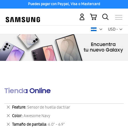
Puedes pagar con Paypal, Visa o Mastercard
Mi carrito
Mon
USD -
dólar
estadounid
Tienda Online
Eliminar
Feature
Sensor de huella dactilar
este
Eliminar
Color
Awesome Navy
artículo
este
Eliminar
Tamaño de pantalla
6.0" - 6.9"
artículo