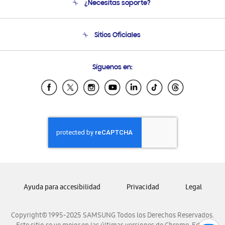
¿Necesitas soporte?
Soporte
Condiciones de Compra
Soporte telefónico
Sitios Oficiales
Soporte vía eMail
Preguntas Frecuentes
Samsung Costa Rica
Síguenos en:
Samsung Ecuador
Samsung El Salvador
Samsung Guatemala
Samsung Honduras
Samsung Nicaragua
Samsung Panamá
Samsung República Dominicana
Samsung Venezuela
Ayuda para accesibilidad
Privacidad
Legal
Copyright© 1995-2025 SAMSUNG Todos los Derechos Reservados.