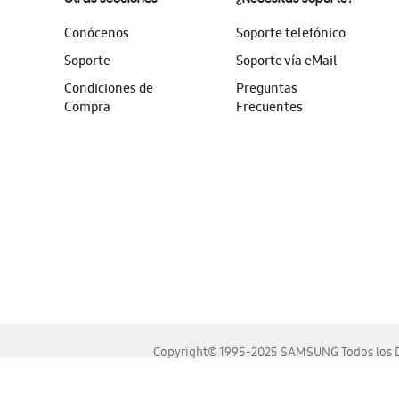
Conócenos
Soporte telefónico
Soporte
Soporte vía eMail
Condiciones de
Preguntas
Compra
Frecuentes
Copyright© 1995-2025 SAMSUNG Todos los D
Este sitio se ve mejor en las últimas versiones de Chrome