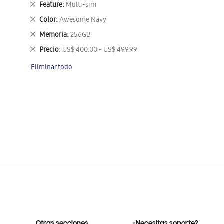
Eliminar
Feature
Multi-sim
este
Eliminar
Color
Awesome Navy
artículo
este
Eliminar
Memoria
256GB
artículo
este
Eliminar
Precio
US$ 400.00 - US$ 499.99
artículo
este
Eliminar todo
artículo
Otras secciones
¿Necesitas soporte?