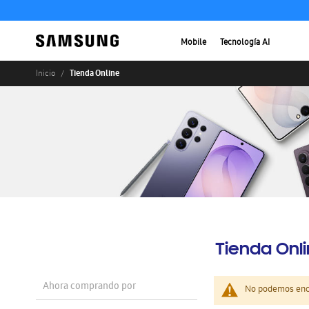
Mobile
Tecnología AI
Tienda Online
Inicio
Tienda Onl
Ahora comprando por
No podemos enco