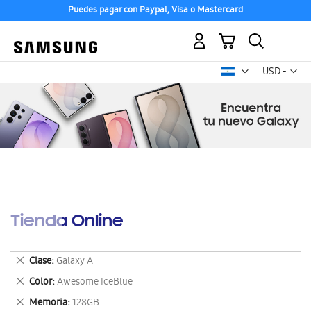
Puedes pagar con Paypal, Visa o Mastercard
Mi carrito
Mon
USD -
dólar
estadounid
Tienda Online
Eliminar
Clase
Galaxy A
este
Eliminar
Color
Awesome IceBlue
artículo
este
Eliminar
Memoria
128GB
artículo