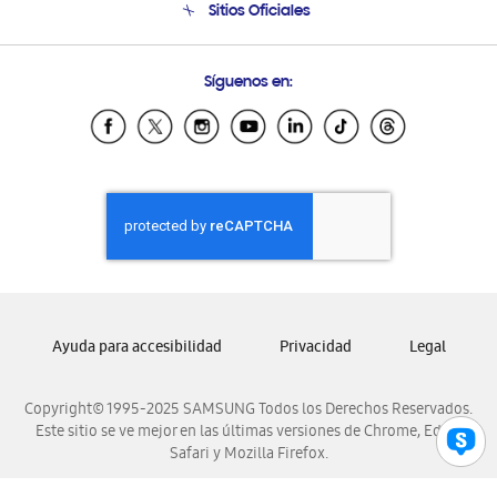
Sitios Oficiales
Soporte vía eMail
Preguntas Frecuentes
Samsung Costa Rica
Síguenos en:
Samsung Ecuador
Samsung El Salvador
Samsung Guatemala
Samsung Honduras
Samsung Nicaragua
Samsung Panamá
Samsung República Dominicana
Samsung Venezuela
Ayuda para accesibilidad
Privacidad
Legal
Copyright© 1995-2025 SAMSUNG Todos los Derechos Reservados.
Este sitio se ve mejor en las últimas versiones de Chrome, Edge,
Safari y Mozilla Firefox.