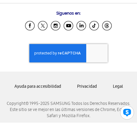
Preguntas Frecuentes
Samsung Costa Rica
Síguenos en:
Samsung Ecuador
Samsung El Salvador
Samsung Guatemala
Samsung Honduras
Samsung Nicaragua
Samsung Panamá
Samsung República Dominicana
Samsung Venezuela
Ayuda para accesibilidad
Privacidad
Legal
Copyright© 1995-2025 SAMSUNG Todos los Derechos Reservados.
Este sitio se ve mejor en las últimas versiones de Chrome, Edge,
Safari y Mozilla Firefox.