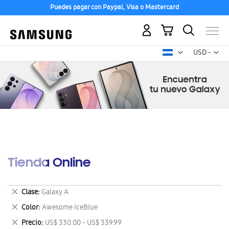
Puedes pagar con Paypal, Visa o Mastercard
Mi carrito
Mon
USD -
dólar
estadounid
Tienda Online
Eliminar
Clase
Galaxy A
este
Eliminar
Color
Awesome IceBlue
artículo
este
Eliminar
Precio
US$ 330.00 - US$ 339.99
artículo