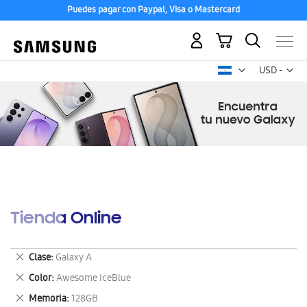
Puedes pagar con Paypal, Visa o Mastercard
Mi carrito
Mon
USD -
dólar
estadounid
Tienda Online
Eliminar
Clase
Galaxy A
este
Eliminar
Color
Awesome IceBlue
artículo
este
Eliminar
Memoria
128GB
artículo