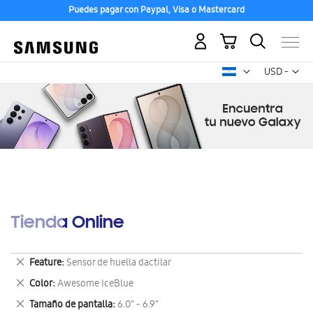
Puedes pagar con Paypal, Visa o Mastercard
Mi carrito
Mon
USD -
dólar
estadounid
Tienda Online
Eliminar
Feature
Sensor de huella dactilar
este
Eliminar
Color
Awesome IceBlue
artículo
este
Eliminar
Tamaño de pantalla
6.0" - 6.9"
artículo