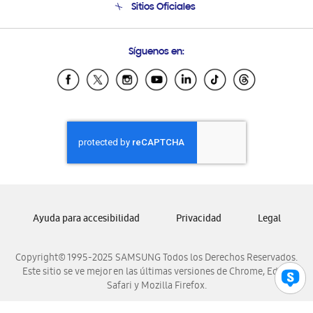
Sitios Oficiales
Soporte vía eMail
Preguntas Frecuentes
Samsung Costa Rica
Síguenos en:
Samsung Ecuador
Samsung El Salvador
Samsung Guatemala
Samsung Honduras
Samsung Nicaragua
Samsung Panamá
Samsung República Dominicana
Samsung Venezuela
Ayuda para accesibilidad
Privacidad
Legal
Copyright© 1995-2025 SAMSUNG Todos los Derechos Reservados.
Este sitio se ve mejor en las últimas versiones de Chrome, Edge,
Safari y Mozilla Firefox.