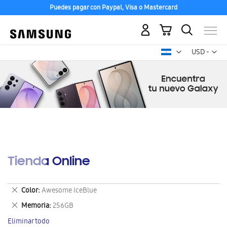
Puedes pagar con Paypal, Visa o Mastercard
Mi carrito
Mon
USD -
dólar
estadounid
Tienda Online
Eliminar
Color
Awesome IceBlue
este
Eliminar
Memoria
256GB
artículo
este
Eliminar todo
artículo