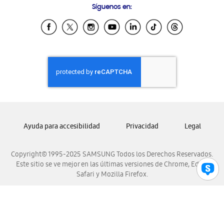
Síguenos en:
Samsung Ecuador
Samsung El Salvador
Samsung Guatemala
Samsung Honduras
Samsung Nicaragua
Samsung Panamá
Samsung República Dominicana
Samsung Venezuela
Ayuda para accesibilidad
Privacidad
Legal
Copyright© 1995-2025 SAMSUNG Todos los Derechos Reservados.
Este sitio se ve mejor en las últimas versiones de Chrome, Edge,
Safari y Mozilla Firefox.