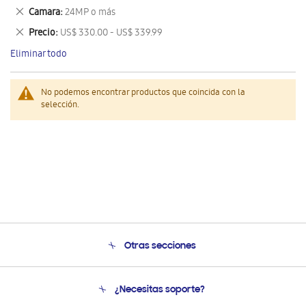
este
Eliminar
Camara
24MP o más
artículo
este
Eliminar
Precio
US$ 330.00 - US$ 339.99
artículo
este
Eliminar todo
artículo
No podemos encontrar productos que coincida con la
selección.
Otras secciones
Conócenos
¿Necesitas soporte?
Soporte