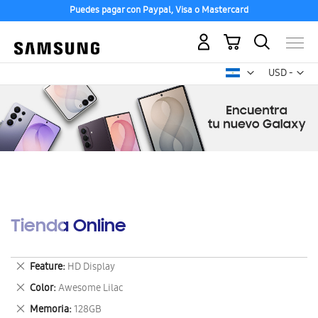
Puedes pagar con Paypal, Visa o Mastercard
Mi carrito
Mon
USD -
dólar
estadounid
Tienda Online
Eliminar
Feature
HD Display
este
Eliminar
Color
Awesome Lilac
artículo
este
Eliminar
Memoria
128GB
artículo