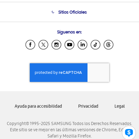
Condiciones de Compra
Soporte telefónico
Sitios Oficiales
Soporte vía eMail
Preguntas Frecuentes
Samsung Costa Rica
Síguenos en:
Samsung Ecuador
Samsung El Salvador
Samsung Guatemala
Samsung Honduras
Samsung Nicaragua
Samsung Panamá
Samsung República Dominicana
Samsung Venezuela
Ayuda para accesibilidad
Privacidad
Legal
Copyright© 1995-2025 SAMSUNG Todos los Derechos Reservados.
Este sitio se ve mejor en las últimas versiones de Chrome, Edge,
Safari y Mozilla Firefox.