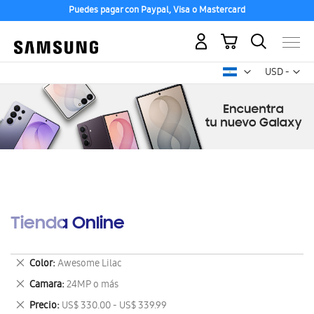
Puedes pagar con Paypal, Visa o Mastercard
Mi carrito
Mon
USD -
dólar
estadounid
Tienda Online
Eliminar
Color
Awesome Lilac
este
Eliminar
Camara
24MP o más
artículo
este
Eliminar
Precio
US$ 330.00 - US$ 339.99
artículo