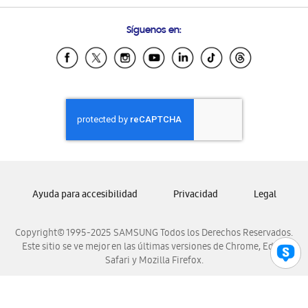
Preguntas Frecuentes
Samsung Costa Rica
Síguenos en:
Samsung Ecuador
Samsung El Salvador
Samsung Guatemala
Samsung Honduras
Samsung Nicaragua
Samsung Panamá
Samsung República Dominicana
Samsung Venezuela
Ayuda para accesibilidad
Privacidad
Legal
Copyright© 1995-2025 SAMSUNG Todos los Derechos Reservados.
Este sitio se ve mejor en las últimas versiones de Chrome, Edge,
Safari y Mozilla Firefox.