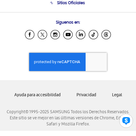
Sitios Oficiales
Soporte vía eMail
Preguntas Frecuentes
Samsung Costa Rica
Síguenos en:
Samsung Ecuador
Samsung El Salvador
Samsung Guatemala
Samsung Honduras
Samsung Nicaragua
Samsung Panamá
Samsung República Dominicana
Samsung Venezuela
Ayuda para accesibilidad
Privacidad
Legal
Copyright© 1995-2025 SAMSUNG Todos los Derechos Reservados.
Este sitio se ve mejor en las últimas versiones de Chrome, Edge,
Safari y Mozilla Firefox.