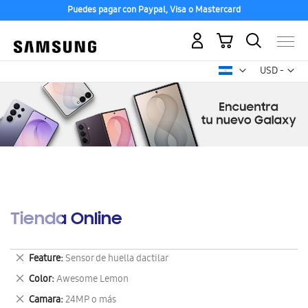
Puedes pagar con Paypal, Visa o Mastercard
Mi carrito
Mon
USD -
dólar
estadounid
Tienda Online
Eliminar
Feature
Sensor de huella dactilar
este
Eliminar
Color
Awesome Lemon
artículo
este
Eliminar
Camara
24MP o más
artículo