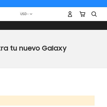
Mi carrito
Moneda
USD -
dólar
estadounidense