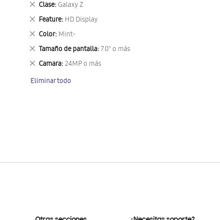
Eliminar
Clase
Galaxy Z
este
Eliminar
Feature
HD Display
artículo
este
Eliminar
Color
Mint-
artículo
este
Eliminar
Tamaño de pantalla
7.0" o más
artículo
este
Eliminar
Camara
24MP o más
artículo
este
Eliminar todo
artículo
Otras secciones
¿Necesitas soporte?