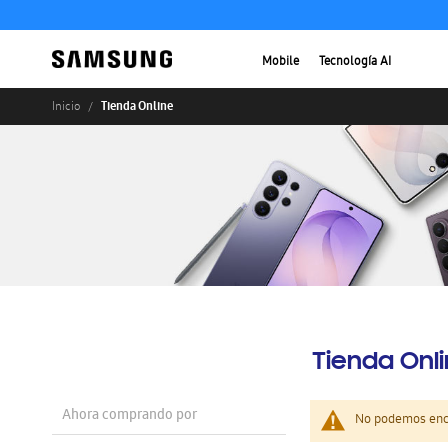
Mobile
Tecnología AI
Tienda Online
Inicio
Tienda Onl
Ahora comprando por
No podemos enco