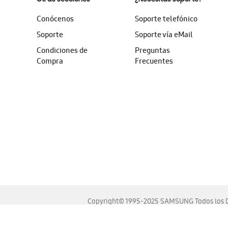
Conócenos
Soporte telefónico
Soporte
Soporte vía eMail
Condiciones de
Preguntas
Compra
Frecuentes
Copyright© 1995-2025 SAMSUNG Todos los D
Este sitio se ve mejor en las últimas versiones de Chrome