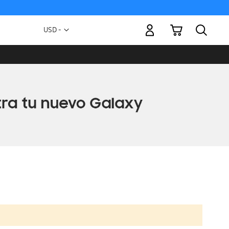
Mi carrito
Moneda
USD -
dólar
estadounidense