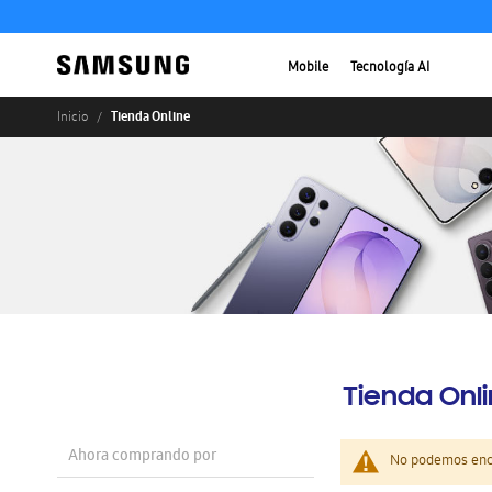
Mobile
Tecnología AI
Tienda Online
Inicio
Tienda Onl
Ahora comprando por
No podemos enco