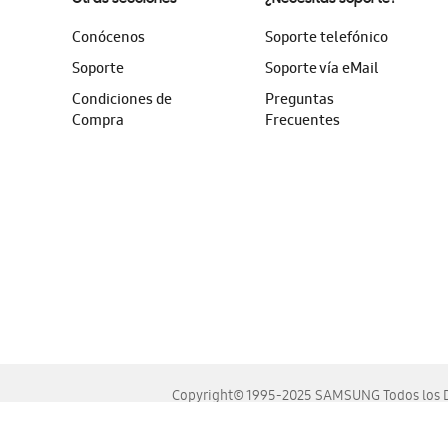
Conócenos
Soporte telefónico
Soporte
Soporte vía eMail
Condiciones de
Preguntas
Compra
Frecuentes
Copyright© 1995-2025 SAMSUNG Todos los D
Este sitio se ve mejor en las últimas versiones de Chrome