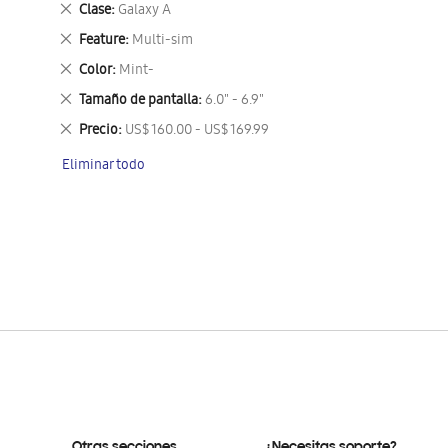
Eliminar
Clase
Galaxy A
este
Eliminar
Feature
Multi-sim
artículo
este
Eliminar
Color
Mint-
artículo
este
Eliminar
Tamaño de pantalla
6.0" - 6.9"
artículo
este
Eliminar
Precio
US$ 160.00 - US$ 169.99
artículo
este
Eliminar todo
artículo
Otras secciones
¿Necesitas soporte?