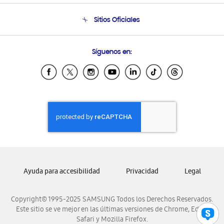
Condiciones de Compra
Soporte telefónico
Sitios Oficiales
Soporte vía eMail
Preguntas Frecuentes
Samsung Costa Rica
Síguenos en:
Samsung Ecuador
Samsung El Salvador
Samsung Guatemala
Samsung Honduras
Samsung Nicaragua
Samsung Panamá
Samsung República Dominicana
Samsung Venezuela
Ayuda para accesibilidad
Privacidad
Legal
Copyright© 1995-2025 SAMSUNG Todos los Derechos Reservados.
Este sitio se ve mejor en las últimas versiones de Chrome, Edge,
Safari y Mozilla Firefox.