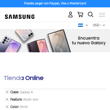
Puedes pagar con Paypal, Visa o Mastercard
Mi carrito
Mon
USD -
dólar
estadounid
Tienda Online
Eliminar
Clase
Galaxy A
este
Eliminar
Feature
Multi-sim
artículo
este
Eliminar
Color
Mint-
artículo