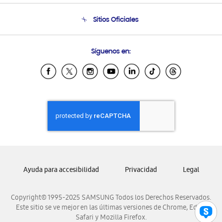
Condiciones de Compra
Soporte telefónico
Sitios Oficiales
Soporte vía eMail
Preguntas Frecuentes
Samsung Costa Rica
Síguenos en:
Samsung Ecuador
Samsung El Salvador
Samsung Guatemala
Samsung Honduras
Samsung Nicaragua
Samsung Panamá
Samsung República Dominicana
Samsung Venezuela
Ayuda para accesibilidad
Privacidad
Legal
Copyright© 1995-2025 SAMSUNG Todos los Derechos Reservados.
Este sitio se ve mejor en las últimas versiones de Chrome, Edge,
Safari y Mozilla Firefox.