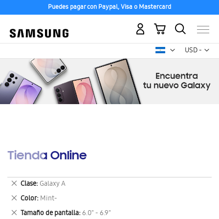
Puedes pagar con Paypal, Visa o Mastercard
Mi carrito
Mon
USD -
dólar
estadounid
Tienda Online
Eliminar
Clase
Galaxy A
este
Eliminar
Color
Mint-
artículo
este
Eliminar
Tamaño de pantalla
6.0" - 6.9"
artículo