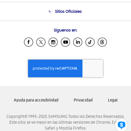
Condiciones de Compra
Soporte telefónico
Sitios Oficiales
Soporte vía eMail
Preguntas Frecuentes
Samsung Costa Rica
Síguenos en:
Samsung Ecuador
Samsung El Salvador
Samsung Guatemala
Samsung Honduras
Samsung Nicaragua
Samsung Panamá
Samsung República Dominicana
Samsung Venezuela
Ayuda para accesibilidad
Privacidad
Legal
Copyright© 1995-2025 SAMSUNG Todos los Derechos Reservados.
Este sitio se ve mejor en las últimas versiones de Chrome, Edge,
Safari y Mozilla Firefox.