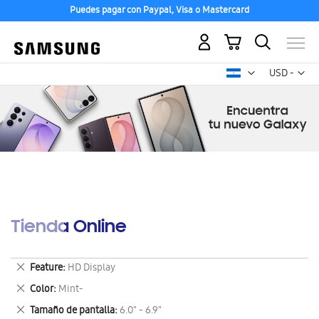
Puedes pagar con Paypal, Visa o Mastercard
Mi carrito
Mon
USD -
dólar
estadounid
Tienda Online
Eliminar
Feature
HD Display
este
Eliminar
Color
Mint-
artículo
este
Eliminar
Tamaño de pantalla
6.0" - 6.9"
artículo